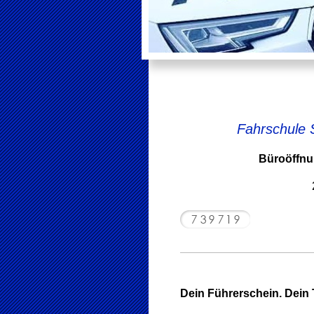
Fahrschule 
Büroöffnu
Dein Führerschein. Dein 