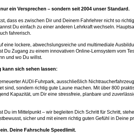
t nur ein Versprechen – sondern seit 2004 unser Standard.
 dass es zwischen Dir und Deinem Fahrlehrer nicht so richtig p
nnst Du einfach zu einer anderen Lehrkraft wechseln. Hauptsa
uch fahrerisch.
auf eine lockere, abwechslungsreiche und multimediale Ausbildu
t Du Zugang zu einem innovativen Online-Lernsystem vom Tests
nn und wo Du willst.
 kann sich sehen lassen:
erneuerter AUDI-Fuhrpark, ausschließlich Nichtraucherfahrze
ttet sind, sondern richtig gute Laune machen. Mit über 800 pra
nd Kapazität, um Dir eine stressfreie, planbare und zuverläss
t Du im Mittelpunkt – wir begleiten Dich Schritt für Schritt, ste
stbewusst, sicher und mit einem richtig guten Gefühl in Deine p
in. Deine Fahrschule Speedlimit.