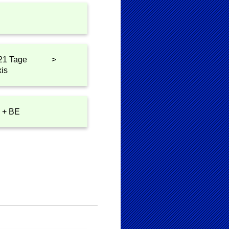
bis 21 Tage >
xis
B + BE