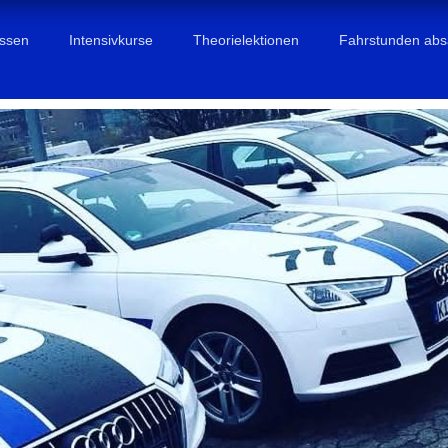
assen
Intensivkurse
Theorielektionen
Fahrstunden ab