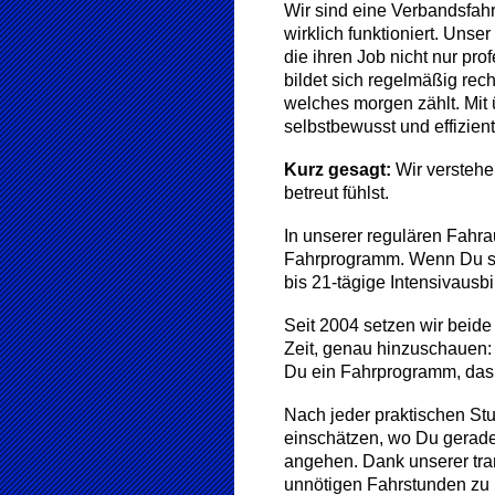
Wir sind eine Verbandsfahr
wirklich funktioniert. Uns
die ihren Job nicht nur pr
bildet sich regelmäßig rec
welches morgen zählt. Mit
selbstbewusst und effizient
Kurz gesagt:
Wir verstehe
betreut fühlst.
In unserer regulären Fahr
Fahrprogramm. Wenn Du sch
bis 21-tägige Intensivausb
Seit 2004 setzen wir beide
Zeit, genau hinzuschauen: 
Du ein Fahrprogramm, das p
Nach jeder praktischen Stu
einschätzen, wo Du gerade
angehen. Dank unserer tr
unnötigen Fahrstunden zu