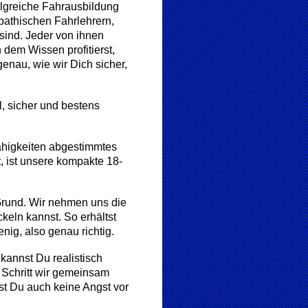
olgreiche Fahrausbildung
mpathischen Fahrlehrern,
 sind. Jeder von ihnen
 dem Wissen profitierst,
enau, wie wir Dich sicher,
, sicher und bestens
Fähigkeiten abgestimmtes
, ist unsere kompakte 18-
 Grund. Wir nehmen uns die
keln kannst. So erhältst
ig, also genau richtig.
kannst Du realistisch
 Schritt wir gemeinsam
t Du auch keine Angst vor