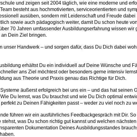
schule und zeigen seit 2004 täglich, wie eine moderne und erf
er Team besteht aus hochmotivierten, serviceorientierten und sy
ofessionell ausüben, sondern mit Leidenschaft und Freude dabei
htlich sowie auch pädagogisch weiter, damit Du schon heute von
 über 70 Jahren umfassender Ausbildungserfahrung wissen wir g
 an Dein Ziel bringen.
n unser Handwerk – und sorgen dafür, dass Du Dich dabei wohl
ausbildung erhältst Du ein individuell auf Deine Wünsche und 
neller ans Ziel möchtest oder besonders gerne intensiv lernst
ildung aus Theorie und Praxis genau das Richtige für Dich.
 Systeme äußerst erfolgreich bei uns ein – und das hat seinen
Wie Du lernst, was Du brauchst und wie Du Dich optimal entwic
erfekt zu Deinen Fähigkeiten passt – weder zu viel noch zu wen
nde führen wir ein ausführliches Feedbackgespräch mit Dir. So 
 stehst, was Du schon richtig gut kannst und welchen nächsten
ansparenten Dokumentation Deines Ausbildungsstandes brauchs
 haben.