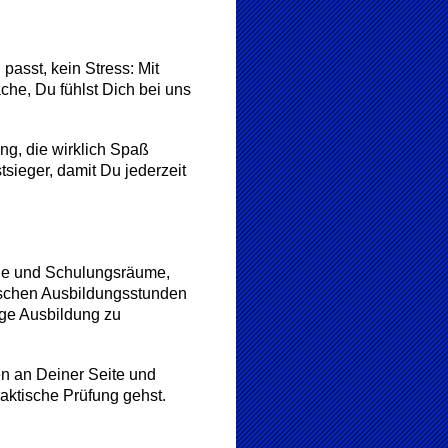
asst, kein Stress: Mit
che, Du fühlst Dich bei uns
ng, die wirklich Spaß
ieger, damit Du jederzeit
uge und Schulungsräume,
ktischen Ausbildungsstunden
ige Ausbildung zu
hen an Deiner Seite und
raktische Prüfung gehst.