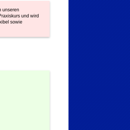
n unseren
Praxiskurs und wird
xibel sowie