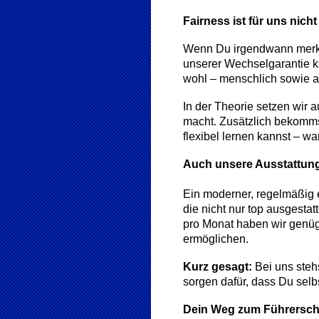
Fairness ist für uns nich
Wenn Du irgendwann merkst,
unserer Wechselgarantie ka
wohl – menschlich sowie a
In der Theorie setzen wir 
macht. Zusätzlich bekomms
flexibel lernen kannst – wa
Auch unsere Ausstattung
Ein moderner, regelmäßig 
die nicht nur top ausgesta
pro Monat haben wir genüge
ermöglichen.
Kurz gesagt:
Bei uns stehs
sorgen dafür, dass Du selb
Dein Weg zum Führersche