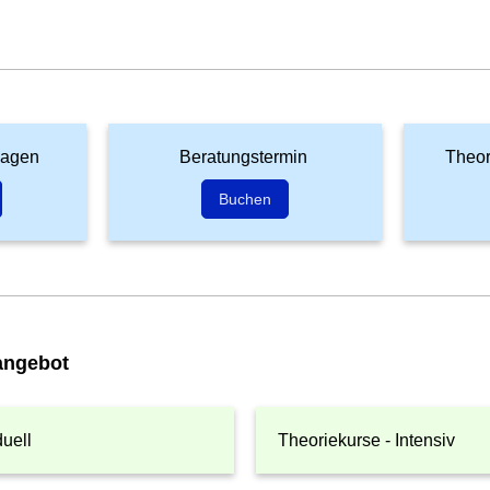
lagen
Beratungstermin
Theor
Buchen
angebot
duell
Theoriekurse - Intensiv