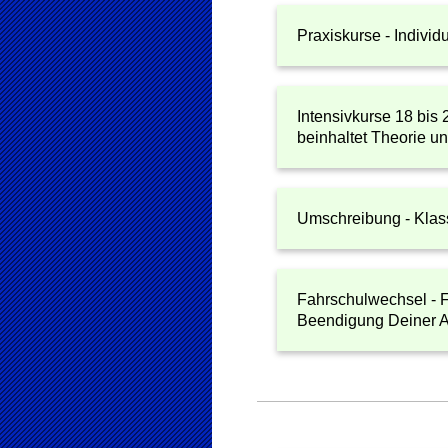
Praxiskurse - Individu
Intensivkurse 1
beinhaltet Theorie u
Umschreibung - Klas
Fahrschulwechsel - F
Beendigung Deiner 