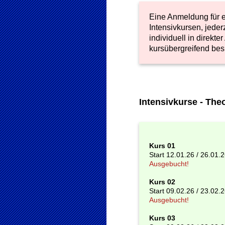
Eine Anmeldung für e
Intensivkursen, jeder
individuell in direkt
kursübergreifend b
Intensivkurse - The
Kurs 01
Start 12.01.26 / 26.01.
Ausgebucht!
Kurs 02
Start 09.02.26 / 23.02.
Ausgebucht!
Kurs 03