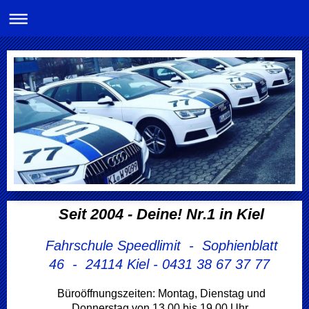
Seit 2004 - Deine! Nr.1 in Kiel
Fahrschule Speedlimit - Sophienblatt
46 - 24114 Kiel -
0431 38 67 37 77
Büroöffnungszeiten: Montag, Dienstag und
Donnerstag von 13.00 bis 19.00 Uhr